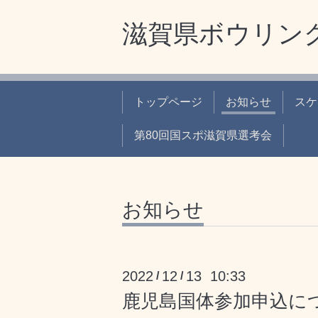
滋賀県ボウリン
トップページ
お知らせ
スケ
第80回国スポ滋賀県選考会
お知らせ
2022
12
13 10:33
/
/
鹿児島国体参加申込に