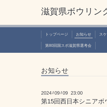
滋賀県ボウリン
トップページ
お知らせ
スケ
第80回国スポ滋賀県選考会
お知らせ
2024
09
09 23:00
/
/
第15回西日本シニア