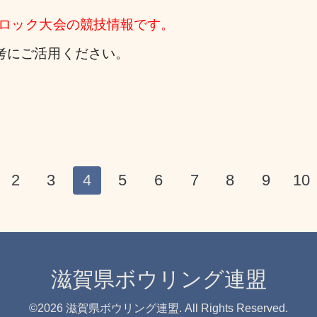
ロック大会
の競技情報です。
考にご活用ください。
2
3
4
5
6
7
8
9
10
滋賀県ボウリング連盟
©2026
滋賀県ボウリング連盟
. All Rights Reserved.